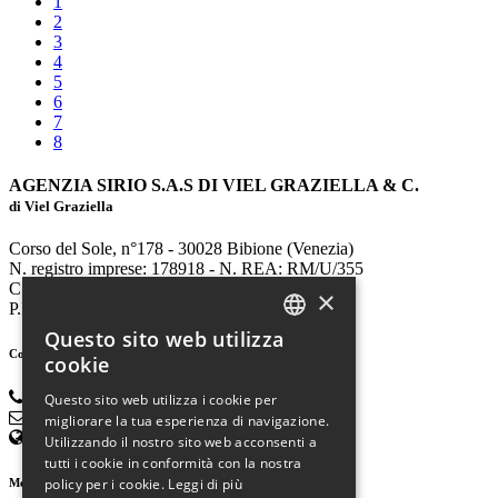
1
2
3
4
5
6
7
8
AGENZIA SIRIO S.A.S DI VIEL GRAZIELLA & C.
di Viel Graziella
Corso del Sole, n°178 - 30028 Bibione (Venezia)
N. registro imprese: 178918 - N. REA: RM/U/355
C.C.I.A.A. di Venezia
×
P.IVA 04807400272
Questo sito web utilizza
ITALIAN
Contatti
cookie
ENGLISH
+39.0431.430155
Questo sito web utilizza i cookie per
info@siriobibione.com
migliorare la tua esperienza di navigazione.
GERMAN
agenziasiriosas@lamiapec.it
Utilizzando il nostro sito web acconsenti a
tutti i cookie in conformità con la nostra
policy per i cookie.
Leggi di più
Meteo: