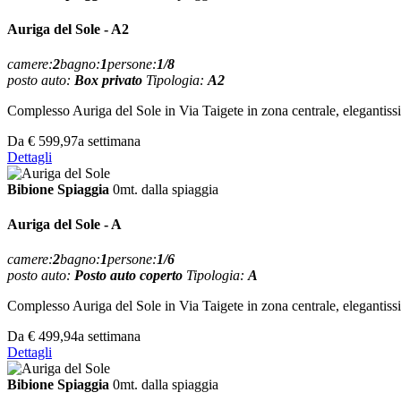
Auriga del Sole - A2
camere:
2
bagno:
1
persone:
1/8
posto auto:
Box privato
Tipologia:
A2
Complesso Auriga del Sole in Via Taigete in zona centrale, elegantissim
Da
€ 599,97
a settimana
Dettagli
Bibione Spiaggia
0mt. dalla spiaggia
Auriga del Sole - A
camere:
2
bagno:
1
persone:
1/6
posto auto:
Posto auto coperto
Tipologia:
A
Complesso Auriga del Sole in Via Taigete in zona centrale, elegantissim
Da
€ 499,94
a settimana
Dettagli
Bibione Spiaggia
0mt. dalla spiaggia