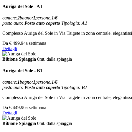
Auriga del Sole - A1
camere:
2
bagno:
1
persone:
1/6
posto auto:
Posto auto coperto
Tipologia:
A1
Complesso Auriga del Sole in Via Taigete in zona centrale, elegantissim
Da
€ 499,94
a settimana
Dettagli
Bibione Spiaggia
0mt. dalla spiaggia
Auriga del Sole - B1
camere:
1
bagno:
1
persone:
1/6
posto auto:
Posto auto coperto
Tipologia:
B1
Complesso Auriga del Sole in Via Taigete in zona centrale, elegantissim
Da
€ 449,96
a settimana
Dettagli
Bibione Spiaggia
0mt. dalla spiaggia