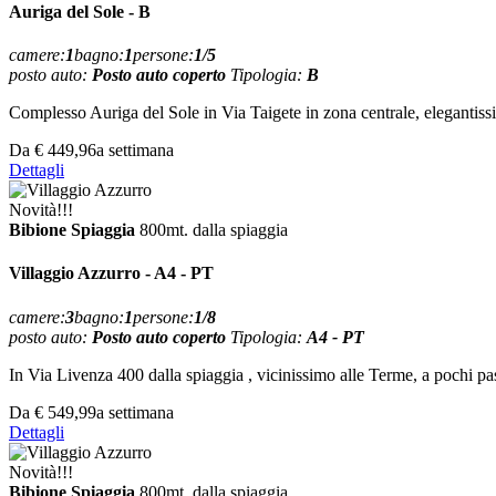
Auriga del Sole - B
camere:
1
bagno:
1
persone:
1/5
posto auto:
Posto auto coperto
Tipologia:
B
Complesso Auriga del Sole in Via Taigete in zona centrale, elegantissim
Da
€ 449,96
a settimana
Dettagli
Novità!!!
Bibione Spiaggia
800mt. dalla spiaggia
Villaggio Azzurro - A4 - PT
camere:
3
bagno:
1
persone:
1/8
posto auto:
Posto auto coperto
Tipologia:
A4 - PT
In Via Livenza 400 dalla spiaggia , vicinissimo alle Terme, a pochi 
Da
€ 549,99
a settimana
Dettagli
Novità!!!
Bibione Spiaggia
800mt. dalla spiaggia