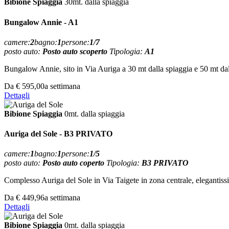
Bibione Spiaggia
30mt. dalla spiaggia
Bungalow Annie - A1
camere:
2
bagno:
1
persone:
1/7
posto auto:
Posto auto scoperto
Tipologia:
A1
Bungalow Annie, sito in Via Auriga a 30 mt dalla spiaggia e 50 mt dal 
Da
€ 595,00
a settimana
Dettagli
Bibione Spiaggia
0mt. dalla spiaggia
Auriga del Sole - B3 PRIVATO
camere:
1
bagno:
1
persone:
1/5
posto auto:
Posto auto coperto
Tipologia:
B3 PRIVATO
Complesso Auriga del Sole in Via Taigete in zona centrale, elegantissim
Da
€ 449,96
a settimana
Dettagli
Bibione Spiaggia
0mt. dalla spiaggia