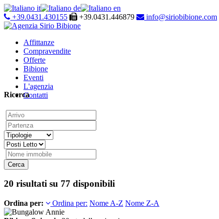
it
de
en
+39.0431.430155
+39.0431.446879
info@siriobibione.com
Affittanze
Compravendite
Offerte
Bibione
Eventi
L'agenzia
Ricerca
Contatti
20 risultati su 77 disponibili
Ordina per:
Ordina per:
Nome A-Z
Nome Z-A