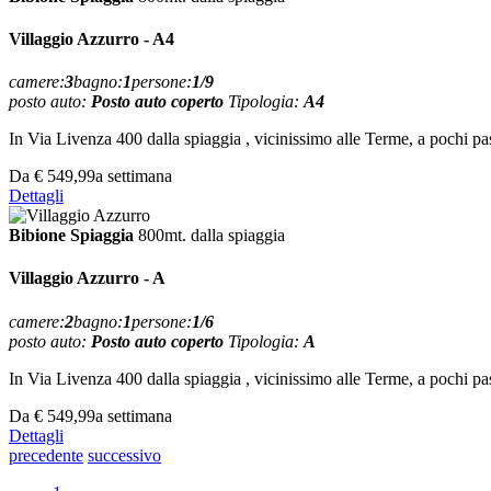
Villaggio Azzurro - A4
camere:
3
bagno:
1
persone:
1/9
posto auto:
Posto auto coperto
Tipologia:
A4
In Via Livenza 400 dalla spiaggia , vicinissimo alle Terme, a pochi 
Da
€ 549,99
a settimana
Dettagli
Bibione Spiaggia
800mt. dalla spiaggia
Villaggio Azzurro - A
camere:
2
bagno:
1
persone:
1/6
posto auto:
Posto auto coperto
Tipologia:
A
In Via Livenza 400 dalla spiaggia , vicinissimo alle Terme, a pochi 
Da
€ 549,99
a settimana
Dettagli
precedente
successivo